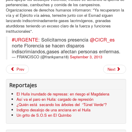
pertenencias, cambuches y comida de los campesinos.
Organizaciones de derechos humanos informaron: "Ya recuperaron la
vía y el Ejército vía aérea, terrestre junto con el Esmad siguen
lanzando indiscriminadamente gases lacrimógenos, granadas
aturdidoras teniendo un exceso claro de la fuerza y funciones
institucionales".
#URGENTE
: Solicitamos presencia
@CICR_es
norte Florencia se hacen disparos
indiscrimiandos,gases afectan personas enfermas.
— FRANCISCO (@frankpama18)
September 3, 2013
Prev
Next
Reportajes
El Huila inundado de represas: en riesgo el Magdalena
Así va el paro en Huila: cargado de represión
¿Quién está secando los árboles del “Túnel Verde”?
Indigno desalojo de una anciana en el Huila
Un grito de S.O.S en El Quimbo