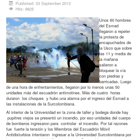
Published: 03 September 2013
Procesos
Hits: 9825
Cultura
Unos 60 hombres
Región
del Esmad
llegaron a repeler
Multimedia
la protesta de
encapuchados de
La Agenda
la Usco que sobre
las 11 y media de
la mañana
salieron a
bloquear la vía
con piedras y
barricadas. Luego
de una hora de enfrentamientos, llegaron por lo menos unas 50
unidades más del escuadrón antimotines. Más de cuatro horas
duraron los choques y hubo una alarma por el ingreso del Esmad a
las instalaciones de la Surcolombiana.
Al interior de la Universidad en la zona de taller y bodega donde hay
pupitres viejos se presentó un incendio, por eso unidades del cuerpo
de bomberos ingresaron para controlar el incendio.
Por tal razones
fue fuerte la tensión y los Miembros del Escuadrón Móvil
Antidisturbios intentaron ingresar a la Universidad Surcolombiana por