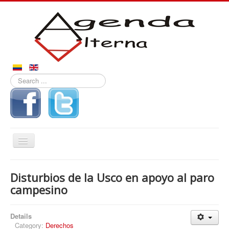
Search
...
Toggle
Navigation
Inicio
Disturbios de la Usco en apoyo al paro
Noticias
campesino
Derechos
Details
Reportajes
Category:
Derechos