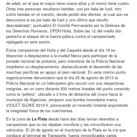
de edad, en el que el mayor tiene nueve años y el menor tiene cuatro.
Otras tres personas resultaron heridas: uno por bala de fusil, otro
sufrió heridas en el mentón, donde perdió dos dientes, el cual aún se
desconoce si es por bala de fusil y uno último que resulto
descalabrado”, puntualizó El Comité Permanente por la Defensa de
los Derechos Humanos, CPDH Huila. Sobre las 12 del medio día
persistía el ataque de la fuerza púbica contra el campesinado
replegado en este sector.
Estos campesinos del Huila y del Caquetá desde el día 19 se
disponían a desplazarse a la ciudad Neiva para participar de la
jornada nacional de protesta, pero miembros de la Policía Nacional
impidieron su desplazamiento, obstaculizando el desarrollo de las
marchas pacíficas en apoyo al paro nacional. En este mismo punto
organizaciones denunciaron que el día 20 de agosto de 2013 la
Policía Nacional en un helicóptero gris oscuro con sus respectivas
insignias, en un cerro distante 500 metros lineales del punto conocido
como la “pollera”, ubicado a 3 kms de distancia del cruce hacia al
municipio de Algeciras, arrojaron una bomba incendiaria marca
VIOLET SLOKE 6210-V, provocando un incendio forestal exponiendo
la integridad física de los marchantes.
En la zona de
La Plata
desde hace dos días tenían retenidos a
campesinos que no los dejaban movilizar y les inmovilizaron sus
vehículos. El 20 de agosto en el municipio de la Plata en la vía que
conduce al terminal de Transporte, fueros inmovilizados varios