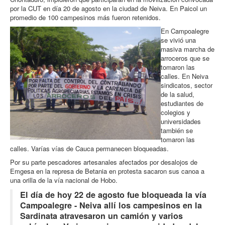
por la CUT en día 20 de agosto en la ciudad de Neiva. En Paicol un
promedio de 100 campesinos más fueron retenidos.
En Campoalegre
se vivió una
masiva marcha de
arroceros que se
tomaron las
calles. En Neiva
sindicatos, sector
de la salud,
estudiantes de
colegios y
universidades
también se
tomaron las
calles. Varías vías de Cauca permanecen bloqueadas.
Por su parte pescadores artesanales afectados por desalojos de
Emgesa en la represa de Betania en protesta sacaron sus canoa a
una orilla de la vía nacional de Hobo.
El día de hoy 22 de agosto fue bloqueada la vía
Campoalegre - Neiva allí los campesinos en la
Sardinata atravesaron un camión y varios