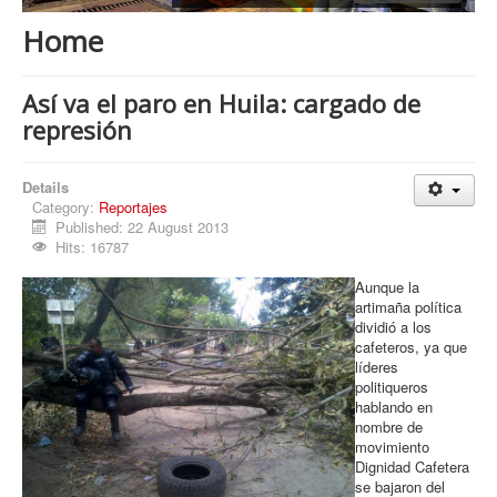
Procesos
Home
Cultura
Región
Así va el paro en Huila: cargado de
represión
Multimedia
La Agenda
Details
Category:
Reportajes
Published: 22 August 2013
Hits: 16787
Aunque la
artimaña política
dividió a los
cafeteros, ya que
líderes
politiqueros
hablando en
nombre de
movimiento
Dignidad Cafetera
se bajaron del