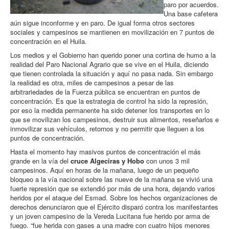
paro por acuerdos.
Una base cafetera
aún sigue inconforme y en paro. De igual forma otros sectores
sociales y campesinos se mantienen en movilización en 7 puntos de
concentración en el Huila.
Los medios y el Gobierno han querido poner una cortina de humo a la
realidad del Paro Nacional Agrario que se vive en el Huila, diciendo
que tienen controlada la situación y aquí no pasa nada. Sin embargo
la realidad es otra, miles de campesinos a pesar de las
arbitrariedades de la Fuerza pública se encuentran en puntos de
concentración. Es que la estrategia de control ha sido la represión,
por eso la medida permanente ha sido detener los transportes en lo
que se movilizan los campesinos, destruir sus alimentos, reseñarlos e
inmovilizar sus vehículos, retornos y no permitir que lleguen a los
puntos de concentración.
Hasta el momento hay masivos puntos de concentración el más
grande en la vía del
cruce Algeciras y Hobo
con unos 3 mil
campesinos. Aquí en horas de la mañana, luego de un pequeño
bloqueo a la vía nacional sobre las nueve de la mañana se vivió una
fuerte represión que se extendió por más de una hora, dejando varios
heridos por el ataque del Esmad. Sobre los hechos organizaciones de
derechos denunciaron que el Ejército disparó contra los manifestantes
y un joven campesino de la Vereda Lucitana fue herido por arma de
fuego. “fue herida con gases a una madre con cuatro hijos menores