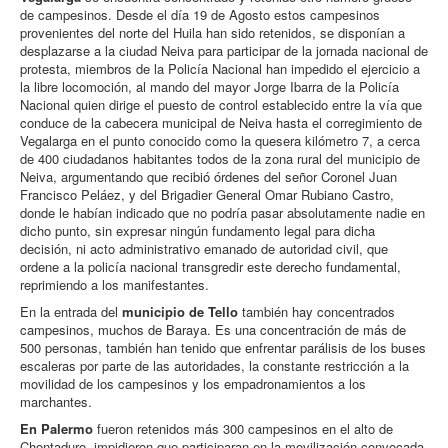
de campesinos. Desde el día 19 de Agosto estos campesinos
provenientes del norte del Huila han sido retenidos, se disponían a
desplazarse a la ciudad Neiva para participar de la jornada nacional de
protesta, miembros de la Policía Nacional han impedido el ejercicio a
la libre locomoción, al mando del mayor Jorge Ibarra de la Policía
Nacional quien dirige el puesto de control establecido entre la vía que
conduce de la cabecera municipal de Neiva hasta el corregimiento de
Vegalarga en el punto conocido como la quesera kilómetro 7, a cerca
de 400 ciudadanos habitantes todos de la zona rural del municipio de
Neiva, argumentando que recibió órdenes del señor Coronel Juan
Francisco Peláez, y del Brigadier General Omar Rubiano Castro,
donde le habían indicado que no podría pasar absolutamente nadie en
dicho punto, sin expresar ningún fundamento legal para dicha
decisión, ni acto administrativo emanado de autoridad civil, que
ordene a la policía nacional transgredir este derecho fundamental,
reprimiendo a los manifestantes.
En la entrada del
municipio de Tello
también hay concentrados
campesinos, muchos de Baraya. Es una concentración de más de
500 personas, también han tenido que enfrentar parálisis de los buses
escaleras por parte de las autoridades, la constante restricción a la
movilidad de los campesinos y los empadronamientos a los
marchantes.
En Palermo
fueron retenidos más 300 campesinos en el alto de
Chontaduro, impidieron que participaran en la movilización convocada