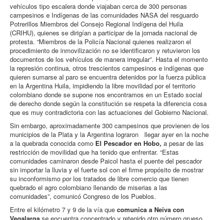
vehículos tipo escalera donde viajaban cerca de 300 personas
campesinos e Indígenas de las comunidades NASA del resguardo
Potrerillos Miembros del Consejo Regional Indígena del Huila
(CRIHU), quienes se dirigían a participar de la jornada nacional de
protesta. “Miembros de la Policía Nacional quienes realizaron el
procedimiento de inmovilización no se identificaron y retuvieron los
documentos de los vehículos de manera irregular”. Hasta el momento
la represión continua, otros trescientos campesinos e indígenas que
quieren sumarse al paro se encuentra detenidos por la fuerza pública
en la Argentina Huila, impidiendo la libre movilidad por el territorio
colombiano donde se supone nos encontramos en un Estado social
de derecho donde según la constitución se respeta la diferencia cosa
que es muy contradictoria con las actuaciones del Gobierno Nacional.
Sin embargo, aproximadamente 300 campesinos que provienen de los
municipios de la Plata y la Argentina lograron llegar ayer en la noche
a la quebrada conocida como
El Pescador en Hobo,
a pesar de las
restricción de movilidad que ha tenido que enfrentar. “Estas
comunidades caminaron desde Paicol hasta el puente del pescador
sin importar la lluvia y el fuerte sol con el firme propósito de mostrar
su inconformismo por los tratados de libre comercio que tienen
quebrado el agro colombiano llenando de miserias a las
comunidades”, comunicó Congreso de los Pueblos.
Entre el kilómetro 7 y 9 de la vía que
comunica a Neiva con
Vegalarga
se encuentra concentrado y retenido otro número grueso