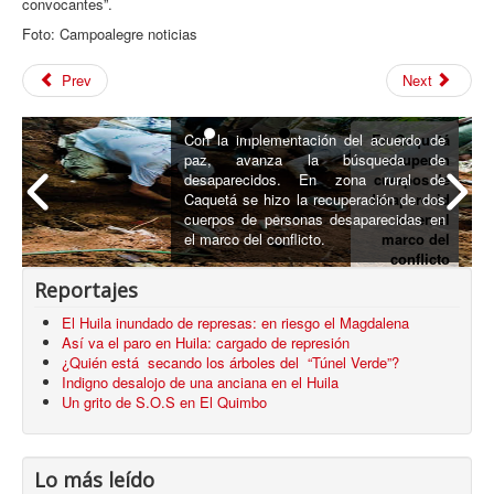
convocantes”.
Foto: Campoalegre noticias
Prev
Next
Queman
casas
El domingo 12 en hora de la madruga,
sagradas del
fueron incineradas las viviendas
pueblo
ancestrales del pueblo Kankuama de La
Kankuamo
Mina en el departamento de Cesar.
Reportajes
El Huila inundado de represas: en riesgo el Magdalena
Así va el paro en Huila: cargado de represión
¿Quién está secando los árboles del “Túnel Verde”?
Indigno desalojo de una anciana en el Huila
Un grito de S.O.S en El Quimbo
Lo más leído