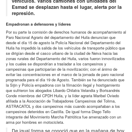
vehículos. Varios camiones con unidades del
Esmad se desplazan hasta el lugar, alerta por la
represión.
Empadronan a defensores y líderes
Por su parte la comisión de derechos humanos de acompañamiento al
Paro Nacional Agrario del departamento del Huila denuncian que
desde el día 15 de agosto la Policía Nacional del Departamento del
Huila ha impedido la salida de los vehículos de transporte público que
se dirigían desde el casco urbano de la ciudad de Neiva hacia las
zonas rurales del Departamento del Huila, varios fueron inmovilizados
y los cuales se dispondrían a trasladar a los campesinos y
campesinas que participarían de la movilización; con el ánimo de
evitar las concentraciones en el marco de la jornada de paro nacional
programada para el día 19 de Agosto. También se ha denunciado que
la Sijin y Policía empadrona con la filmación ilegal y hostigamiento
que sufrieron los abogados Libardo Chilatra Velandia y Borisandrés
Conde miembros del CPDH Huila, y la líder agraria Maribel Oviedo
afiliada a la Asociación de Trabajadores Campesinos del Tolima,
ASTRACATOL y dos campesinos más cuando acompañaban a los
campesinos detenidos en Castilla. De igual forma Diego Tello
integrante del Movimiento Marcha Patriótica fue amenazado con un
arma por hombres en motocicleta.
De igual forma se conoció que en la mañana de hoy