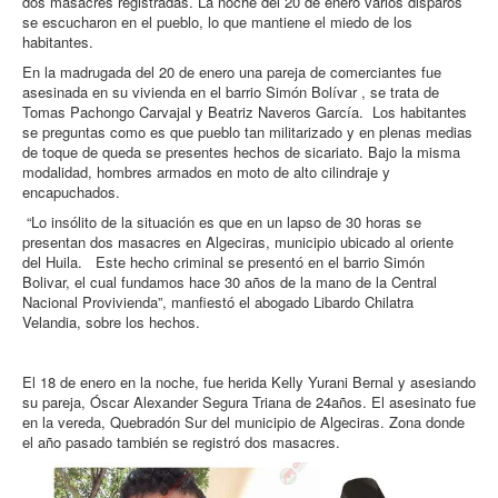
dos masacres registradas. La noche del 20 de enero varios disparos
se escucharon en el pueblo, lo que mantiene el miedo de los
habitantes.
En la madrugada del 20 de enero una pareja de comerciantes fue
asesinada en su vivienda en el barrio Simón Bolívar , se trata de
Tomas Pachongo Carvajal y Beatriz Naveros García. Los habitantes
se preguntas como es que pueblo tan militarizado y en plenas medias
de toque de queda se presentes hechos de sicariato. Bajo la misma
modalidad, hombres armados en moto de alto cilindraje y
encapuchados.
“Lo insólito de la situación es que en un lapso de 30 horas se
presentan dos masacres en Algeciras, municipio ubicado al oriente
del Huila. Este hecho criminal se presentó en el barrio Simón
Bolivar, el cual fundamos hace 30 años de la mano de la Central
Nacional Provivienda”, manfiestó el abogado Libardo Chilatra
Velandia, sobre los hechos.
El 18 de enero en la noche, fue herida Kelly Yurani Bernal y asesiando
su pareja, Óscar Alexander Segura Triana de 24años. El asesinato fue
en la vereda, Quebradón Sur del municipio de Algeciras. Zona donde
el año pasado también se registró dos masacres.