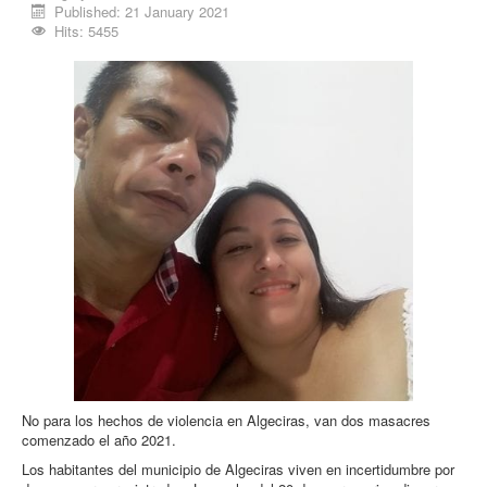
Published: 21 January 2021
Procesos
Hits: 5455
Cultura
Región
Multimedia
La Agenda
No para los hechos de violencia en Algeciras, van dos masacres
comenzado el año 2021.
Los habitantes del municipio de Algeciras viven en incertidumbre por