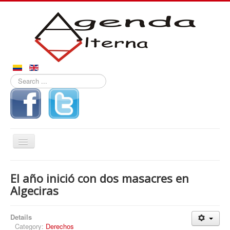
Search
...
Toggle
Navigation
Inicio
El año inició con dos masacres en
Noticias
Algeciras
Derechos
Details
Reportajes
Category:
Derechos