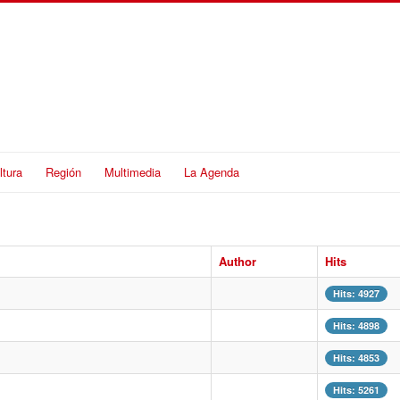
ltura
Región
Multimedia
La Agenda
Author
Hits
Hits: 4927
Hits: 4898
Hits: 4853
Hits: 5261