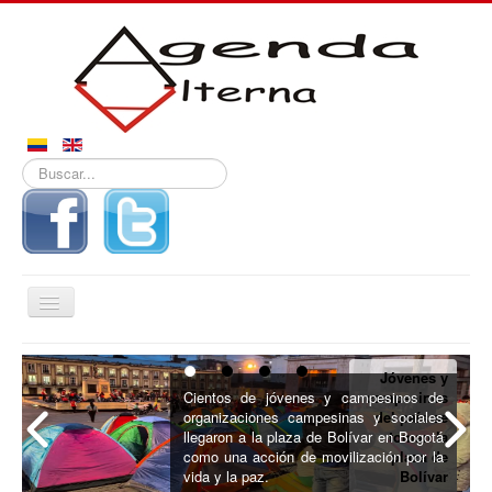
Buscar...
Alternar
navegación
Inicio
Jóvenes y
Noticias
Cientos de jóvenes y campesinos de
campesinos
organizaciones campesinas y sociales
del país se
Derechos
llegaron a la plaza de Bolívar en Bogotá
toman la
como una acción de movilización por la
plaza de
Reportajes
vida y la paz.
Bolívar