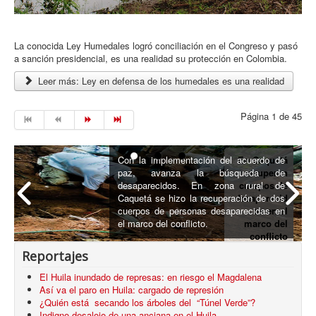
La conocida Ley Humedales logró conciliación en el Congreso y pasó
a sanción presidencial, es una realidad su protección en Colombia.
Leer más: Ley en defensa de los humedales es una realidad
Página 1 de 45
Con la implementación del acuerdo de
En Caquetá
paz, avanza la búsqueda de
recuperan
desaparecidos. En zona rural de
cuerpos de
Caquetá se hizo la recuperación de dos
desaparecid
cuerpos de personas desaparecidas en
os en el
el marco del conflicto.
marco del
conflicto
armado
Reportajes
El Huila inundado de represas: en riesgo el Magdalena
Así va el paro en Huila: cargado de represión
¿Quién está secando los árboles del “Túnel Verde”?
Indigno desalojo de una anciana en el Huila