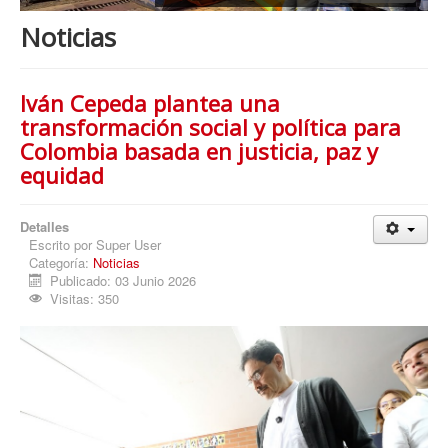
Procesos
Noticias
Cultura
Región
Iván Cepeda plantea una
Multimedia
transformación social y política para
Colombia basada en justicia, paz y
La Agenda
equidad
Detalles
Escrito por
Super User
Categoría:
Noticias
Publicado: 03 Junio 2026
Visitas: 350