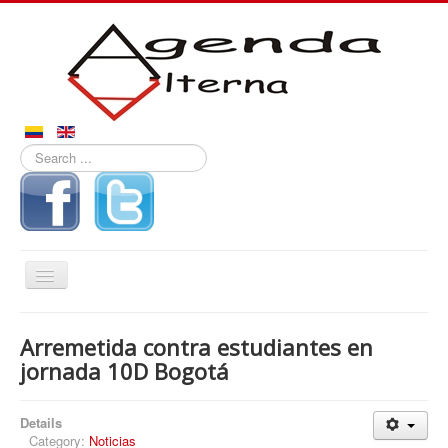
Search
...
Toggle
Navigation
Inicio
Arremetida contra estudiantes en
Noticias
jornada 10D Bogotá
Derechos
Details
Reportajes
Category:
Noticias