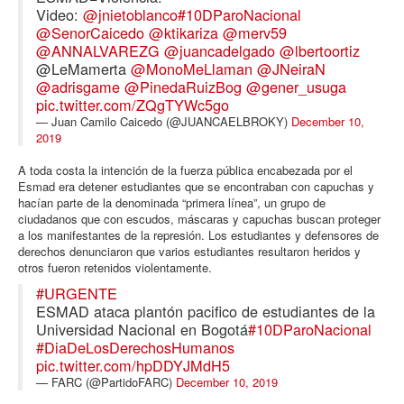
Video:
@jnietoblanco
#10DParoNacional
@SenorCaicedo
@ktikariza
@merv59
@ANNALVAREZG
@juancadelgado
@lbertoortiz
@LeMamerta
@MonoMeLlaman
@JNeiraN
@adrisgame
@PinedaRuizBog
@gener_usuga
pic.twitter.com/ZQgTYWc5go
— Juan Camilo Caicedo (@JUANCAELBROKY)
December 10,
2019
A toda costa la intención de la fuerza pública encabezada por el
Esmad era detener estudiantes que se encontraban con capuchas y
hacían parte de la denominada “primera línea”, un grupo de
ciudadanos que con escudos, máscaras y capuchas buscan proteger
a los manifestantes de la represión. Los estudiantes y defensores de
derechos denunciaron que varios estudiantes resultaron heridos y
otros fueron retenidos violentamente.
#URGENTE
ESMAD ataca plantón pacifico de estudiantes de la
Universidad Nacional en Bogotá
#10DParoNacional
#DiaDeLosDerechosHumanos
pic.twitter.com/hpDDYJMdH5
— FARC (@PartidoFARC)
December 10, 2019