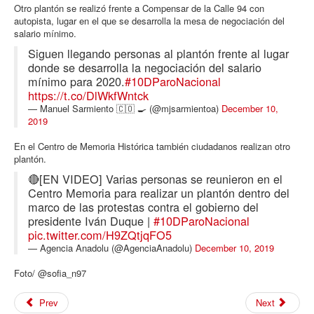
Otro plantón se realizó frente a Compensar de la Calle 94 con
autopista, lugar en el que se desarrolla la mesa de negociación del
salario mínimo.
Siguen llegando personas al plantón frente al lugar
donde se desarrolla la negociación del salario
mínimo para 2020.
#10DParoNacional
https://t.co/DlWkfWntck
— Manuel Sarmiento 🇨🇴 🍳 (@mjsarmientoa)
December 10,
2019
En el Centro de Memoria Histórica también ciudadanos realizan otro
plantón.
🔴[EN VIDEO] Varias personas se reunieron en el
Centro Memoria para realizar un plantón dentro del
marco de las protestas contra el gobierno del
presidente Iván Duque |
#10DParoNacional
pic.twitter.com/H9ZQtjqFO5
— Agencia Anadolu (@AgenciaAnadolu)
December 10, 2019
Foto/ @sofia_n97
Prev
Next