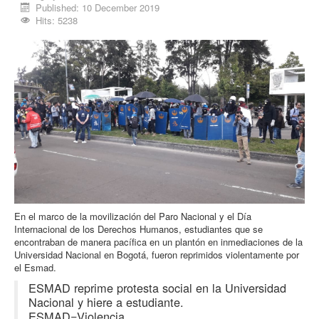
Published: 10 December 2019
Procesos
Hits: 5238
Cultura
Región
Multimedia
La Agenda
En el marco de la movilización del Paro Nacional y el Día
Internacional de los Derechos Humanos, estudiantes que se
encontraban de manera pacífica en un plantón en inmediaciones de la
Universidad Nacional en Bogotá, fueron reprimidos violentamente por
el Esmad.
ESMAD reprime protesta social en la Universidad
Nacional y hiere a estudiante.
ESMAD=Violencia.