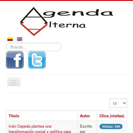
Buscar...
Alternar
navegación
Inicio
Mostrar #
Noticias
Título
Autor
Clics (visitas)
Derechos
Iván Cepeda plantea una
Escrito
Reportajes
Visitas: 349
transformación social y política para
por