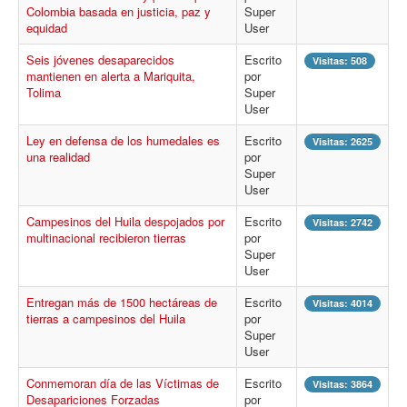
Colombia basada en justicia, paz y
Procesos
Super
equidad
User
Cultura
Seis jóvenes desaparecidos
Escrito
Visitas: 508
Región
mantienen en alerta a Mariquita,
por
Tolima
Super
Multimedia
User
La Agenda
Ley en defensa de los humedales es
Escrito
Visitas: 2625
una realidad
por
Super
User
Campesinos del Huila despojados por
Escrito
Visitas: 2742
multinacional recibieron tierras
por
Super
User
Entregan más de 1500 hectáreas de
Escrito
Visitas: 4014
tierras a campesinos del Huila
por
Super
User
Conmemoran día de las Víctimas de
Escrito
Visitas: 3864
Desapariciones Forzadas
por