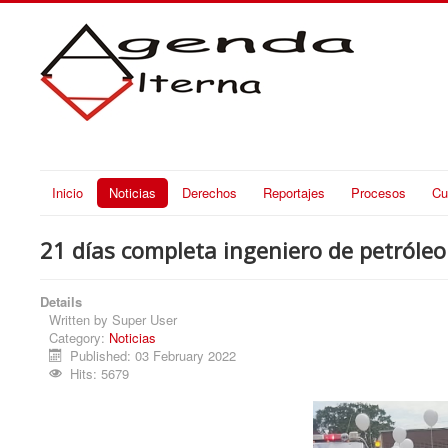
Inicio
Noticias
Derechos
Reportajes
Procesos
Cu
21 días completa ingeniero de petróle
Details
Written by
Super User
Category:
Noticias
Published: 03 February 2022
Hits: 5679