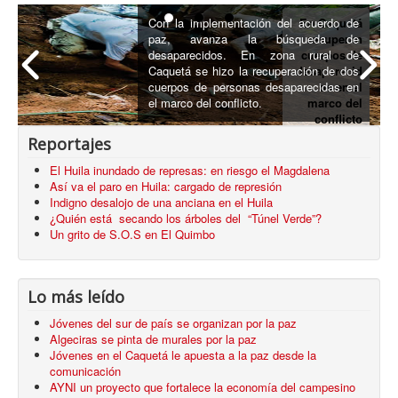
Con la implementación del acuerdo de
En Caquetá
paz, avanza la búsqueda de
recuperan
desaparecidos. En zona rural de
cuerpos de
Caquetá se hizo la recuperación de dos
desaparecid
cuerpos de personas desaparecidas en
os en el
el marco del conflicto.
marco del
conflicto
armado
Reportajes
El Huila inundado de represas: en riesgo el Magdalena
Así va el paro en Huila: cargado de represión
Indigno desalojo de una anciana en el Huila
¿Quién está secando los árboles del “Túnel Verde”?
Un grito de S.O.S en El Quimbo
Lo más leído
Jóvenes del sur de país se organizan por la paz
Algeciras se pinta de murales por la paz
Jóvenes en el Caquetá le apuesta a la paz desde la
comunicación
AYNI un proyecto que fortalece la economía del campesino