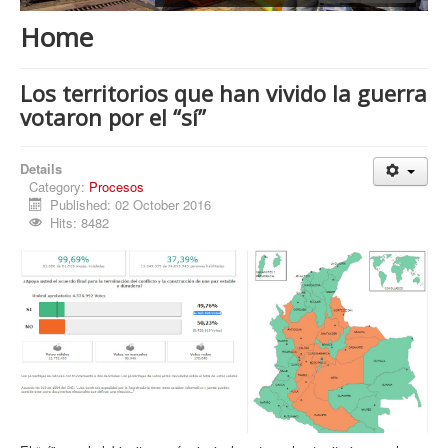
Procesos
Home
Cultura
Región
Los territorios que han vivido la guerra
votaron por el “sí”
Multimedia
La Agenda
Details
Category:
Procesos
Published: 02 October 2016
Hits: 8482