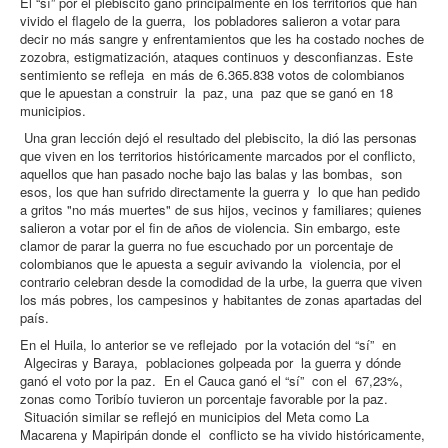
El “sí” por el plebiscito ganó principalmente en los territorios que han
vivido el flagelo de la guerra, los pobladores salieron a votar para
decir no más sangre y enfrentamientos que les ha costado noches de
zozobra, estigmatización, ataques continuos y desconfianzas. Este
sentimiento se refleja en más de 6.365.838 votos de colombianos
que le apuestan a construir la paz, una paz que se ganó en 18
municipios.
Una gran lección dejó el resultado del plebiscito, la dió las personas
que viven en los territorios históricamente marcados por el conflicto,
aquellos que han pasado noche bajo las balas y las bombas, son
esos, los que han sufrido directamente la guerra y lo que han pedido
a gritos "no más muertes" de sus hijos, vecinos y familiares; quienes
salieron a votar por el fin de años de violencia. Sin embargo, este
clamor de parar la guerra no fue escuchado por un porcentaje de
colombianos que le apuesta a seguir avivando la violencia, por el
contrario celebran desde la comodidad de la urbe, la guerra que viven
los más pobres, los campesinos y habitantes de zonas apartadas del
país.
En el Huila, lo anterior se ve reflejado por la votación del “sí” en
Algeciras y Baraya, poblaciones golpeada por la guerra y dónde
ganó el voto por la paz. En el Cauca ganó el “sí” con el 67,23%,
zonas como Toribío tuvieron un porcentaje favorable por la paz.
Situación similar se reflejó en municipios del Meta como La
Macarena y Mapiripán donde el conflicto se ha vivido históricamente,