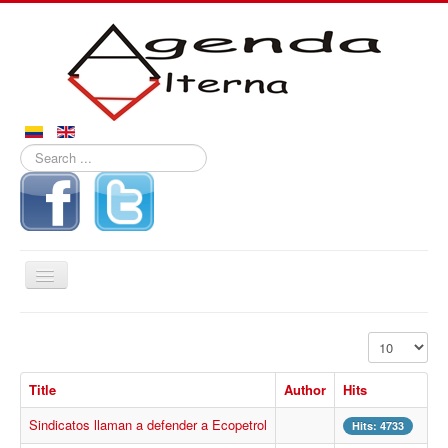
Search
...
Toggle
Navigation
Inicio
Display #
Noticias
Title
Author
Hits
Derechos
Sindicatos llaman a defender a Ecopetrol
Reportajes
Hits: 4733