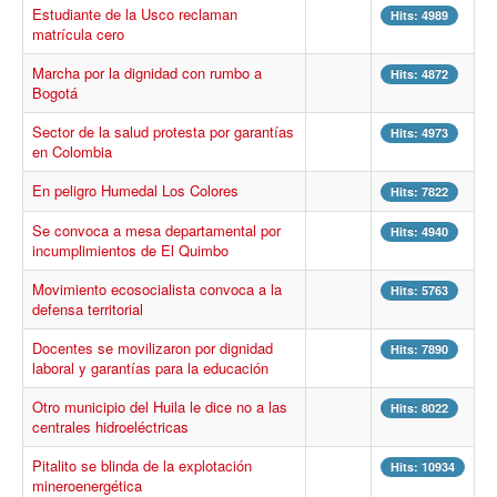
Estudiante de la Usco reclaman
Procesos
Hits: 4989
matrícula cero
Cultura
Marcha por la dignidad con rumbo a
Hits: 4872
Región
Bogotá
Multimedia
Sector de la salud protesta por garantías
Hits: 4973
en Colombia
La Agenda
En peligro Humedal Los Colores
Hits: 7822
Se convoca a mesa departamental por
Hits: 4940
incumplimientos de El Quimbo
Movimiento ecosocialista convoca a la
Hits: 5763
defensa territorial
Docentes se movilizaron por dignidad
Hits: 7890
laboral y garantías para la educación
Otro municipio del Huila le dice no a las
Hits: 8022
centrales hidroeléctricas
Pitalito se blinda de la explotación
Hits: 10934
mineroenergética