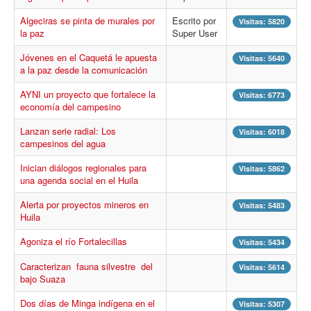
Procesos
Algeciras se pinta de murales por
Escrito por
Visitas: 5820
Cultura
la paz
Super User
Región
Jóvenes en el Caquetá le apuesta
Visitas: 5640
a la paz desde la comunicación
Multimedia
AYNI un proyecto que fortalece la
Visitas: 6773
La Agenda
economía del campesino
Lanzan serie radial: Los
Visitas: 6018
campesinos del agua
Inician diálogos regionales para
Visitas: 5862
una agenda social en el Huila
Alerta por proyectos mineros en
Visitas: 5483
Huila
Agoniza el río Fortalecillas
Visitas: 5434
Caracterizan fauna silvestre del
Visitas: 5614
bajo Suaza
Dos días de Minga indígena en el
Visitas: 5307