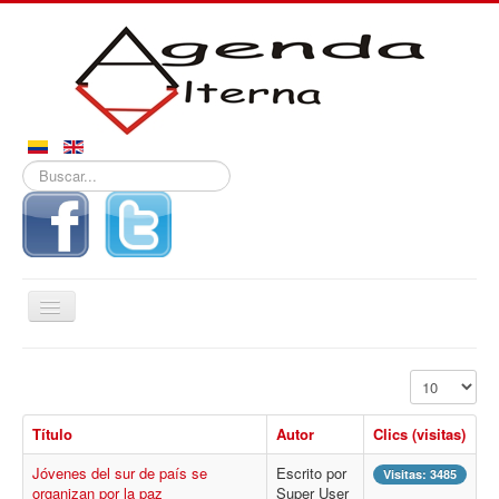
Buscar...
Alternar
navegación
Inicio
Mostrar #
Noticias
Título
Autor
Clics (visitas)
Derechos
Jóvenes del sur de país se
Escrito por
Reportajes
Visitas: 3485
organizan por la paz
Super User