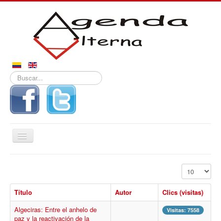
Buscar...
Alternar
navegación
Inicio
Mostrar #
Noticias
Título
Autor
Clics (visitas)
Derechos
Algeciras: Entre el anhelo de
Reportajes
Visitas: 7558
paz y la reactivación de la