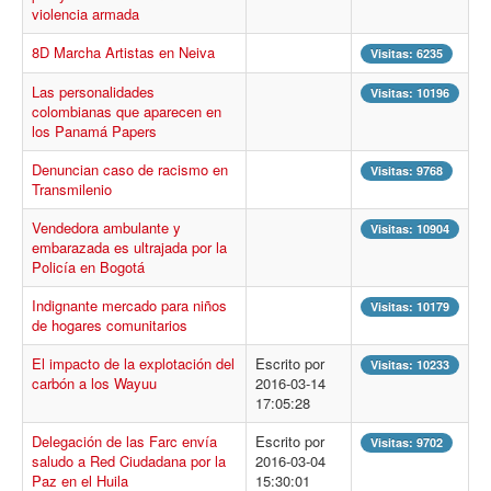
violencia armada
Procesos
Cultura
8D Marcha Artistas en Neiva
Visitas: 6235
Región
Las personalidades
Visitas: 10196
colombianas que aparecen en
Multimedia
los Panamá Papers
La Agenda
Denuncian caso de racismo en
Visitas: 9768
Transmilenio
Vendedora ambulante y
Visitas: 10904
embarazada es ultrajada por la
Policía en Bogotá
Indignante mercado para niños
Visitas: 10179
de hogares comunitarios
El impacto de la explotación del
Escrito por
Visitas: 10233
carbón a los Wayuu
2016-03-14
17:05:28
Delegación de las Farc envía
Escrito por
Visitas: 9702
saludo a Red Ciudadana por la
2016-03-04
Paz en el Huila
15:30:01