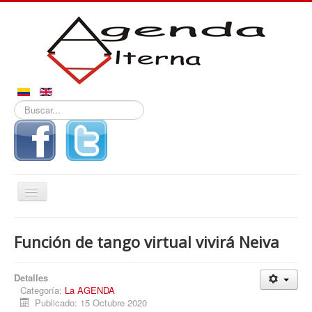
Buscar...
Alternar
navegación
Inicio
Función de tango virtual vivirá Neiva
Noticias
Derechos
Detalles
Categoría:
La AGENDA
Reportajes
Publicado: 15 Octubre 2020