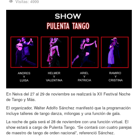
Visitas: 4999
Procesos
Cultura
Región
Multimedia
La Agenda
En Neiva del 27 al 29 de noviembre se realizará la XII Festival Noche
de Tango y Más.
El organizador, Walter Adolfo Sánchez manifestó que la programación
incluye talleres de tango danza, milongas y una función de gala.
La noche de gala será el 28 de noviembre con una función virtual. El
show estará a cargo de Pulenta Tango. “Se contará con cuatro parejas
de maestro de tango de orden nacional”, referenció Sánchez.